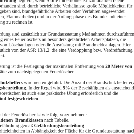
ährdung
liegt vor, wenn Stoffe mit erhöhter Entzündbarkeit (siehe
rhanden sind, durch betriebliche Verhältnisse große Möglichkeiten für
geben sind, brandgefährliche Arbeiten oder Verfahren angewendet
n, Flammarbeiten) und in der Anfangsphase des Brandes mit einer
ng zu rechnen ist.
rdung sind zusätzlich zur Grundausstattung Maßnahmen durchzuführen
ng eines Feuerlöschers an besonders gefährdeten Arbeitsplätzen, die
 von Löschanlagen oder die Ausrüstung mit Brandmeldeanlagen. Hier
utlich von der ASR 13/1,2, die eine Verdopplung bzw. Verdreifachung 
rt.
erung ist die Festlegung der maximalen Entfernung von
20 Meter von
tätte zum nächstgelegenen Feuerlöscher.
hutzhelfer
s wird neu eingeführt. Die Anzahl der Brandschutzhelfer erg
sbeurteilung
. In der Regel wird
5%
der Beschäftigten als ausreichend
oretischen ist auch eine praktische Übung erforderlich und die
ind festgeschrieben
.
l der Feuerlöscher ist wie folgt vorzunehmen:
ndenen
Brandklassen
nach Tabelle.
dgefährdung gemäß
Gefährdungsbeurteilung
itteleinheiten in Abhängigkeit der Fläche für die Grundausstattung nac