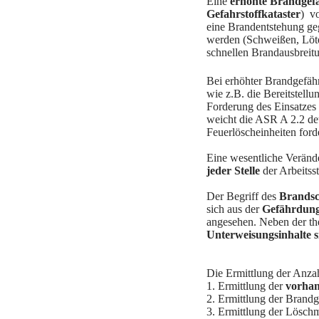
Eine
erhöhte Brandgef
Gefahrstoffkataster
)
vo
eine Brandentstehung ge
werden (Schweißen, Löte
schnellen Brandausbreitu
Bei erhöhter Brandgefäh
wie z.B. die Bereitstellu
Forderung des Einsatzes
weicht die ASR A 2.2 de
Feuerlöscheinheiten forde
Eine wesentliche Veränd
jeder Stelle
der Arbeitss
Der Begriff des
Brandsc
sich aus der
Gefährdung
angesehen. Neben der the
Unterweisungsinhalte s
Die Ermittlung der Anzah
1. Ermittlung der
vorha
2. Ermittlung der Bran
3. Ermittlung der Löschm