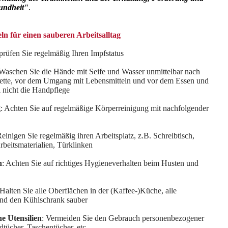
undheit"
.
ln für einen sauberen Arbeitsalltag
prüfen Sie regelmäßig Ihren Impfstatus
 Waschen Sie die Hände mit Seife und Wasser unmittelbar nach
ette, vor dem Umgang mit Lebensmitteln und vor dem Essen und
i nicht die Handpflege
g
: Achten Sie auf regelmäßige Körperreinigung mit nachfolgender
Reinigen Sie regelmäßig ihren Arbeitsplatz, z.B. Schreibtisch,
Arbeitsmaterialien, Türklinken
n
: Achten Sie auf richtiges Hygieneverhalten beim Husten und
 Halten Sie alle Oberflächen in der (Kaffee-)Küche, alle
und den Kühlschrank sauber
e Utensilien
: Vermeiden Sie den Gebrauch personenbezogener
tücher, Taschentücher, etc.