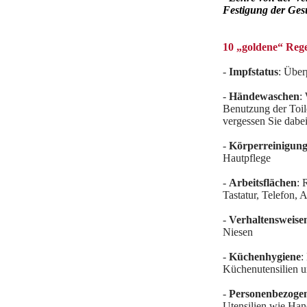
Festigung der Ges
10 „goldene“ Rege
-
Impfstatus
: Über
-
Händewaschen
:
Benutzung der Toil
vergessen Sie dabe
-
Körperreinigun
Hautpflege
-
Arbeitsflächen
: 
Tastatur, Telefon, 
-
Verhaltensweise
Niesen
-
Küchenhygiene
:
Küchenutensilien 
-
Personenbezogen
Utensilien wie Hand